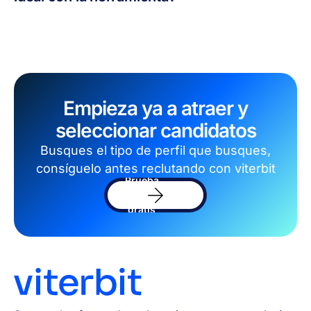
Empieza ya a atraer y
seleccionar candidatos
Busques el tipo de perfil que busques,
consíguelo antes reclutando con viterbit
Prueba
el
software
gratis