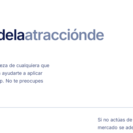
de
la
atracción
de
beza de cualquiera que
a ayudarte a aplicar
op. No te preocupes
Si no actúas de 
mercado se adel