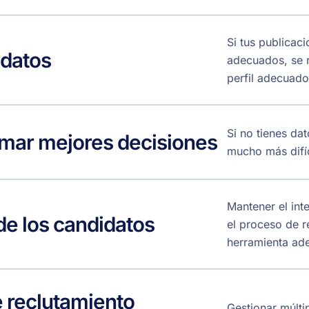
Si tus publicac
idatos
adecuados, se r
perfil adecuado
Si no tienes dat
omar mejores decisiones
mucho más difíci
Mantener el int
e los candidatos
el proceso de r
herramienta ad
e reclutamiento
Gestionar múlti