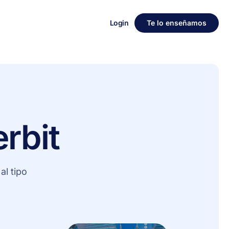
Login
Te lo enseñamos
erbit
l tipo