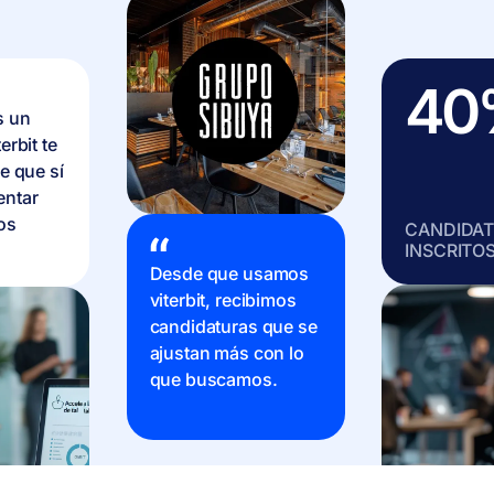
40
s un
rbit te
e que sí
ntar
os
CANDIDA
INSCRITO
Desde que usamos
viterbit, recibimos
candidaturas que se
ajustan más con lo
que buscamos.