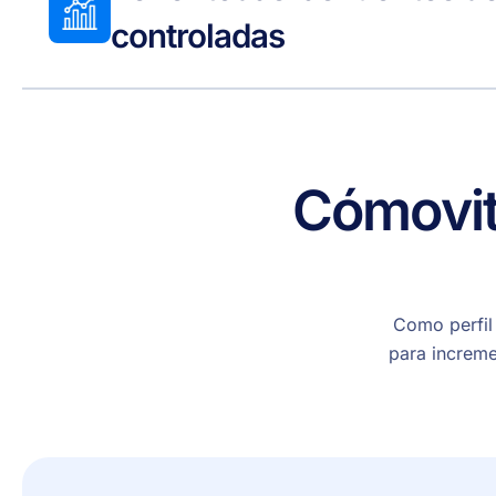
controladas
Cómo
vi
Como perfil
para increme