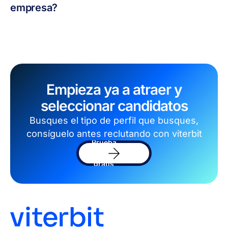
empresa?
Empieza ya a atraer y
seleccionar candidatos
Busques el tipo de perfil que busques,
consíguelo antes reclutando con viterbit
Prueba
el
software
gratis