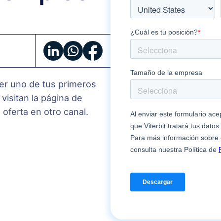
¿Quieres
atraer
talento?
Crea
una
er uno de tus primeros
página
visitan la página de
de
oferta en otro canal.
empleo
que
funcione