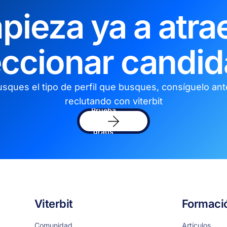
pieza ya a atrae
eccionar candid
sques el tipo de perfil que busques, consíguelo an
reclutando con viterbit
Prueba
el
sofware
gratis
Viterbit
Formaci
Comunidad
Artículos