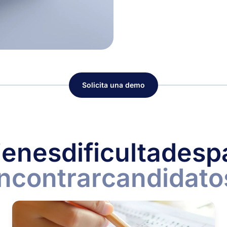
Solicita una demo
ienes
dificultades
p
ncontrar
candidato