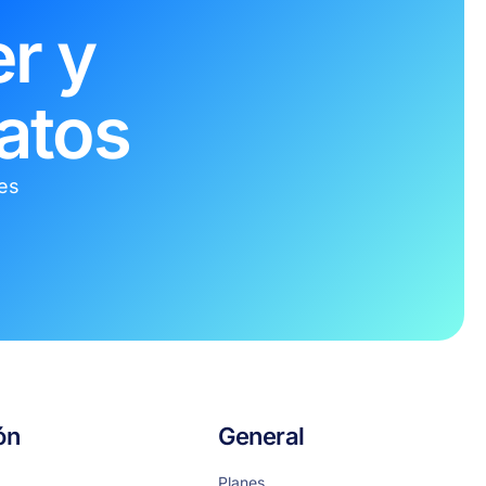
r y
atos
tes
ón
General
Planes