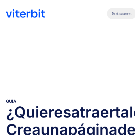
Soluciones
GUÍA
¿Quieres
atraer
ta
Crea
una
página
d