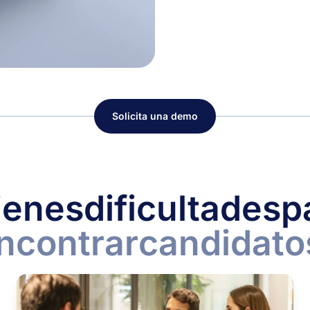
Solicita una demo
ienes
dificultades
p
ncontrar
candidato