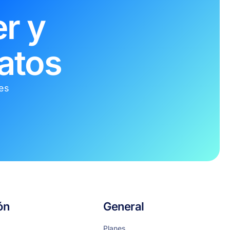
r y
atos
tes
ón
General
Planes