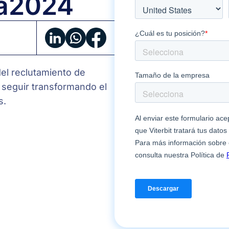
a
2024
7
tendencias
en
reclutamiento
el reclutamiento de
para
 seguir transformando el
2024
s.