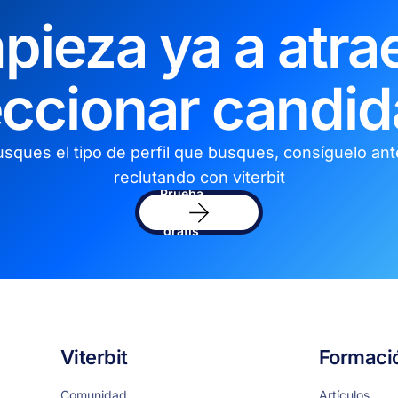
pieza ya a atrae
eccionar candid
sques el tipo de perfil que busques, consíguelo an
reclutando con viterbit
Prueba
el
sofware
gratis
Viterbit
Formaci
Comunidad
Artículos