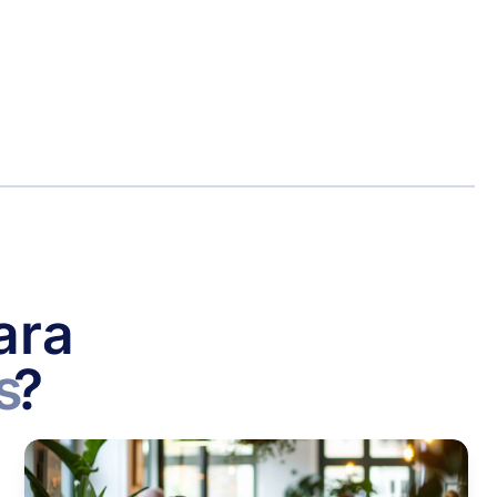
ara
s
?