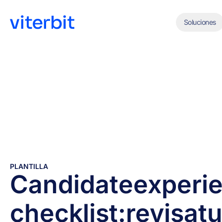
Soluciones
PLANTILLA
Candidate
experi
checklist:
revisa
t