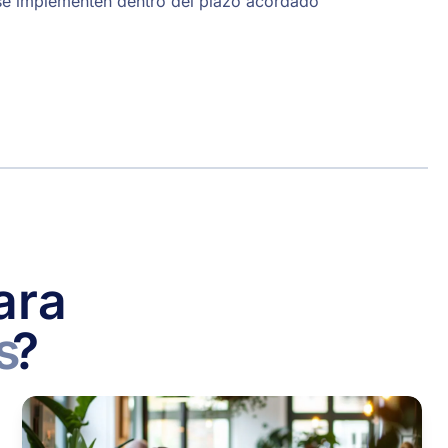
se implementen dentro del plazo acordado
ara
s
?