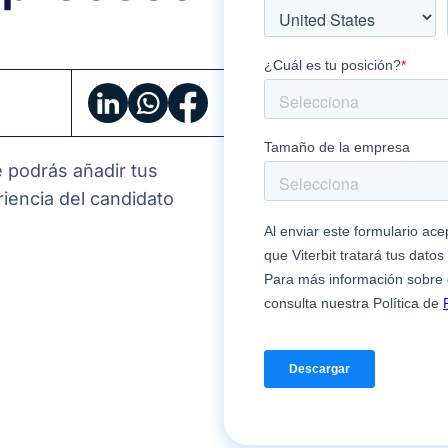
Candidate
experience
checklist:
revisa
tu
e podrás añadir tus
proceso
iencia del candidato
de
selección