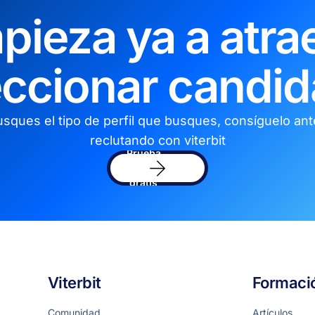
pieza ya a atrae
eccionar candid
sques el tipo de perfil que busques, consíguelo an
reclutando con viterbit
Prueba
el
sofware
gratis
Viterbit
Formaci
Comunidad
Artículos