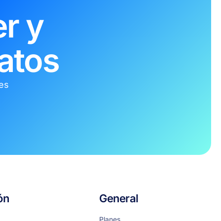
r y
atos
tes
ón
General
Planes