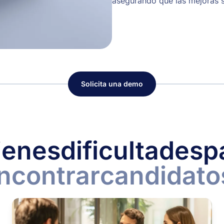
asegurando que las mejoras 
Solicita una demo
ienes
dificultades
p
ncontrar
candidato