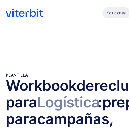
Soluciones
PLANTILLA
Workbook
de
recl
para
Logística
:
pre
para
campañas,