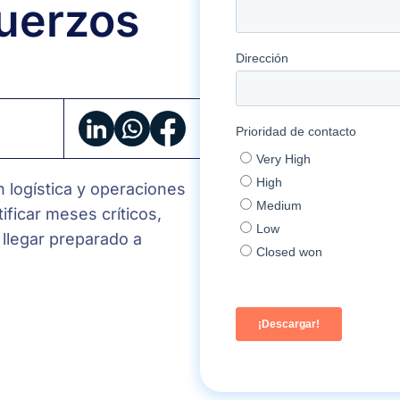
fuerzos
Workbook
de
reclutamiento
para
Logística:
prepárate
para
n logística y operaciones
campañas,
ficar meses críticos,
devoluciones
 llegar preparado a
y
refuerzos
con
margen