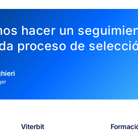
os hacer un seguimien
da proceso de selecció
hieri
ger
Viterbit
Formaci