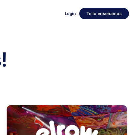
Login
Te lo enseñamos
!