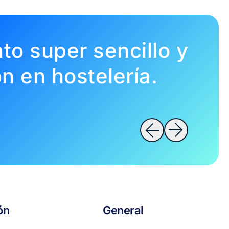
to super sencillo y
n en hostelería.
ón
General