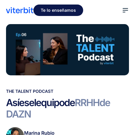
Te lo enseñamos
Así
THE TALENT PODCAST
es
Así
es
el
equipo
de
RRHH
de
el
DAZN
equipo
de
RRHH
Marina Rubio
de