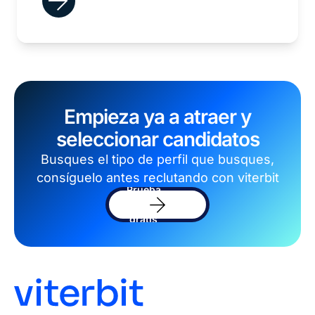
Empieza ya a atraer y
seleccionar candidatos
Busques el tipo de perfil que busques,
consíguelo antes reclutando con viterbit
Prueba
el
software
gratis