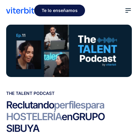
Te lo enseñamos
Reclutando
THE TALENT PODCAST
perfiles
Reclutando
perfiles
para
para
HOSTELERÍA
en
GRUPO
HOSTELERÍA
en
SIBUYA
GRUPO
SIBUYA