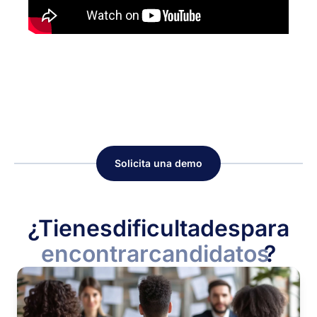
Solicita una demo
¿Tienes
dificultades
para
encontrar
candidatos
?