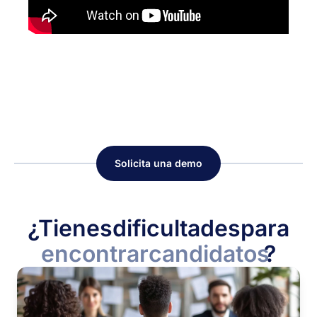
Solicita una demo
¿Tienes
dificultades
para
encontrar
candidatos
?