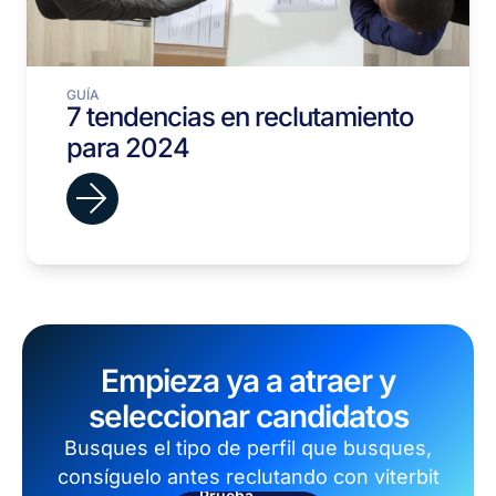
GUÍA
7 tendencias en reclutamiento
para 2024
Empieza ya a atraer y
seleccionar candidatos
Busques el tipo de perfil que busques,
consíguelo antes reclutando con viterbit
Prueba