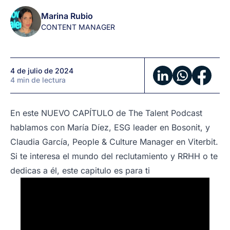
María
Marina Rubio
Díez
CONTENT MANAGER
y
Claudia
García
4 de julio de 2024
4 min de lectura
En este NUEVO CAPÍTULO de The Talent Podcast
hablamos con María Díez, ESG leader en Bosonit, y
Claudia García, People & Culture Manager en Viterbit.
Si te interesa el mundo del reclutamiento y RRHH o te
dedicas a él, este capitulo es para ti