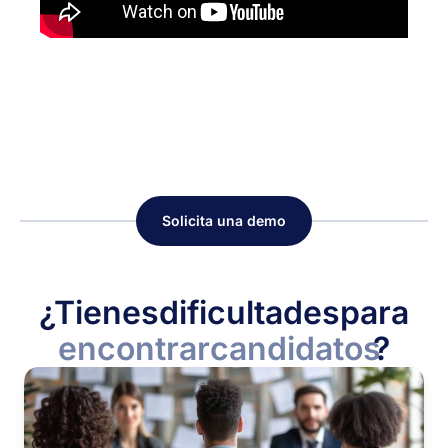
Solicita una demo
¿Tienes
dificultades
para
encontrar
candidatos
?