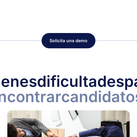
Solicita una demo
ienes
dificultades
p
ncontrar
candidato