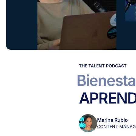
Bienestar
THE TALENT PODCAST
laboral
Bienesta
y
más
APREN
cosas
que
APRENDER
desde
Marina Rubio
RRHH
CONTENT MANAG