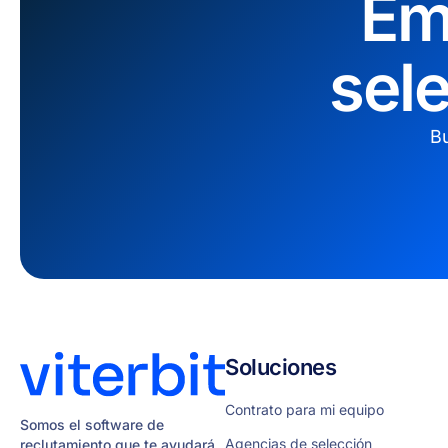
Em
sel
Bu
Soluciones
Contrato para mi equipo
Somos el software de
Agencias de selección
reclutamiento que te ayudará