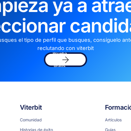
pieza ya a atrae
eccionar candid
sques el tipo de perfil que busques, consíguelo an
reclutando con viterbit
Prueba
el
software
gratis
Viterbit
Formaci
Comunidad
Artículos
Historias de éxito
Guías