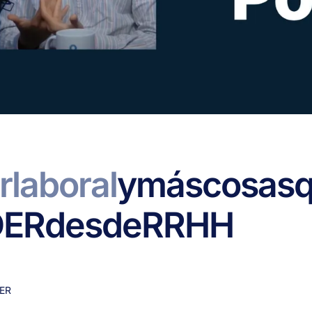
r
laboral
y
más
cosas
DER
desde
RRHH
ER