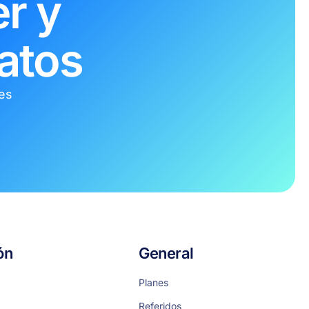
r y
atos
tes
ón
General
Planes
Referidos