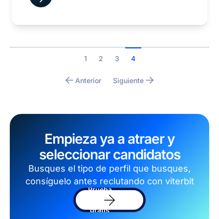
1
2
3
4
Anterior
Siguiente
Empieza ya a atraer y
seleccionar candidatos
Busques el tipo de perfil que busques,
consíguelo antes reclutando con viterbit
Prueba
el
software
gratis