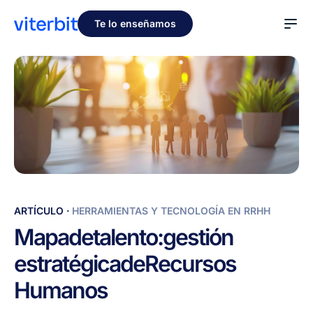
Te lo enseñamos
Mapa
ARTÍCULO
·
HERRAMIENTAS Y TECNOLOGÍA EN RRHH
de
Mapa
de
talento:
gestión
talento:
estratégica
de
Recursos
gestión
estratégica
Humanos
de
Recursos