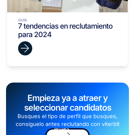
GUÍA
7 tendencias en reclutamiento
para 2024
Empieza ya a atraer y
seleccionar candidatos
Busques el tipo de perfil que busques,
consíguelo antes reclutando con viterbit
Prueba
el