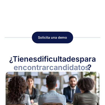
Solicita una demo
¿Tienes
dificultades
para
encontrar
candidatos
?