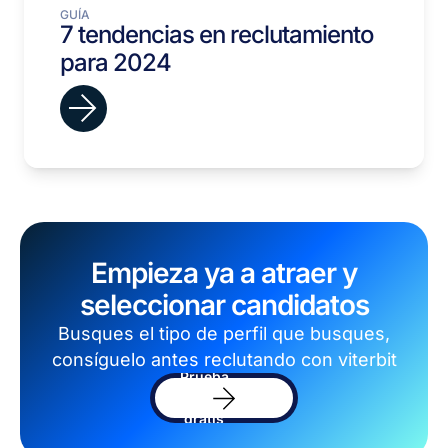
GUÍA
7 tendencias en reclutamiento
para 2024
Empieza ya a atraer y
seleccionar candidatos
Busques el tipo de perfil que busques,
consíguelo antes reclutando con viterbit
Prueba
el
software
gratis