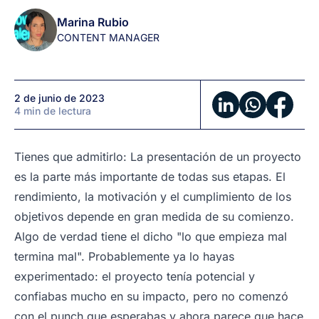
el
Marina Rubio
rendimiento
CONTENT MANAGER
de
tus
empleados
2 de junio de 2023
4 min de lectura
Tienes que admitirlo: La presentación de un proyecto
es la parte más importante de todas sus etapas. El
rendimiento, la motivación y el cumplimiento de los
objetivos depende en gran medida de su comienzo.
Algo de verdad tiene el dicho "lo que empieza mal
termina mal". Probablemente ya lo hayas
experimentado: el proyecto tenía potencial y
confiabas mucho en su impacto, pero no comenzó
con el punch que esperabas y ahora parece que hace