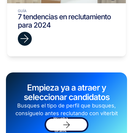
GUÍA
7 tendencias en reclutamiento
para 2024
Empieza ya a atraer y
seleccionar candidatos
Busques el tipo de perfil que busques,
consíguelo antes reclutando con viterbit
Prueba
el
software
gratis