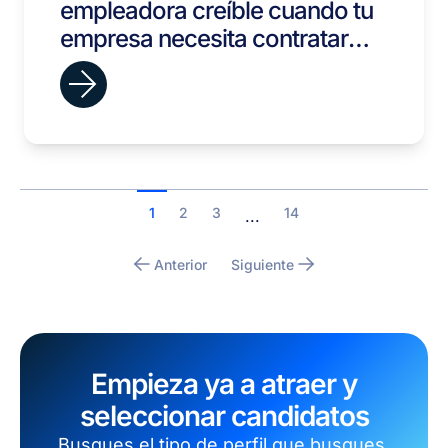
empleadora creíble cuando tu
empresa necesita contratar
rápido
1
2
3
14
...
Anterior
Siguiente
Empieza ya a atraer y
seleccionar candidatos
Busques el tipo de perfil que busques,