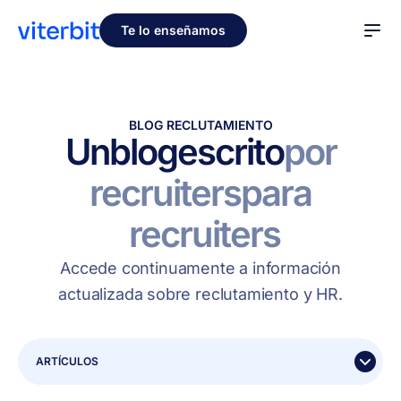
Te lo enseñamos
BLOG RECLUTAMIENTO
Un
blog
escrito
por
recruiters
para
recruiters
Accede continuamente a información
actualizada sobre reclutamiento y HR.
ARTÍCULOS