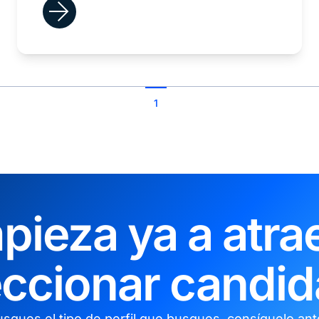
1
pieza ya a atrae
eccionar candid
sques el tipo de perfil que busques, consíguelo an