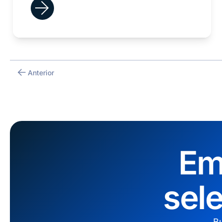
tu día a día con la IA?
Anterior
Em
sel
Bu