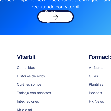
reclutando con viterbit
Prueba
el
software
gratis
Viterbit
Formaci
Comunidad
Artículos
Historias de éxito
Guías
Quiénes somos
Plantillas
Trabaja con nosotros
Podcast
Integraciones
HR News
Kit digital