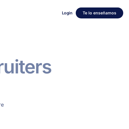
Login
Te lo enseñamos
ruiters
re