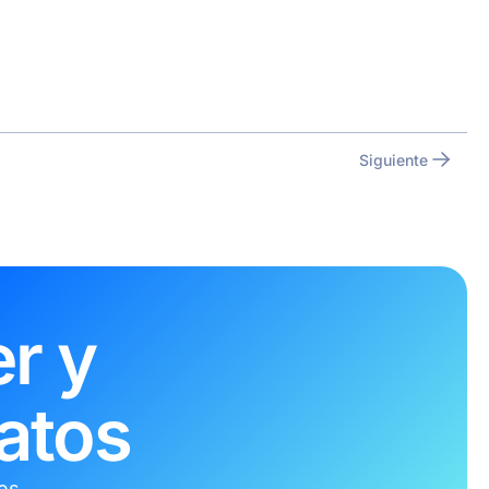
Siguiente
r y
atos
tes