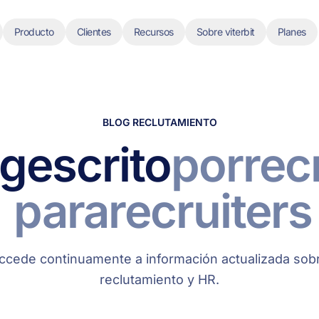
Producto
Clientes
Recursos
Sobre viterbit
Planes
BLOG RECLUTAMIENTO
og
escrito
por
rec
para
recruiters
ccede continuamente a información actualizada sob
reclutamiento y HR.