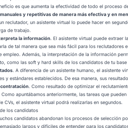
neficio es que aumenta la efectividad de todo el proceso d
s manuales y repetitivas de manera más efectiva y en me
un reclutador, un asistente virtual lo puede hacer en segund
ga de trabajo.
terpreta la información
. El asistente virtual puede extraer 
rla de tal manera que sea más fácil para los reclutadores e
e empleo. Además, la interpretación de la información perm
to, como las soft y hard skills de los candidatos de tu base
ltados
. A diferencia de un asistente humano, el asistente vir
es y estándares establecidos. De esa manera, sus resultad
 contratación
. Como resultado de optimizar el reclutamient
. Como apuntábamos anteriormente, las tareas que pueden
e CVs, el asistente virtual podrá realizarlas en segundos.
 de los candidatos
chos candidatos abandonan los procesos de selección po
masiado largos y difíciles de entender para los candidatos