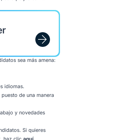
er
andidatos sea más amena:
es idiomas.
el puesto de una manera
trabajo y novedades
ndidatos. Si quieres
, haz clic
aquí
.