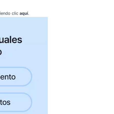
iendo clic
aquí
.