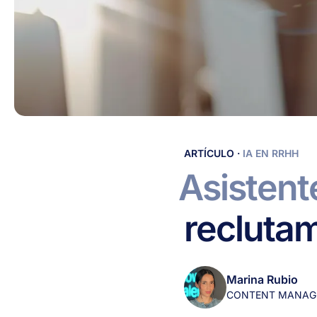
Asistente
ARTÍCULO
·
IA EN RRHH
Virtual
Asistent
para
optimizar
recluta
el
reclutamiento
de
personal
Marina Rubio
CONTENT MANAG