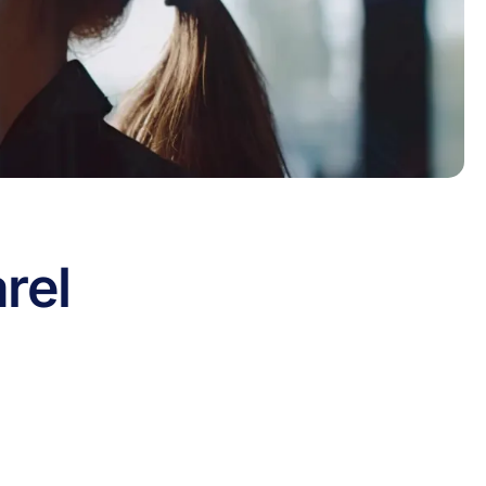
ar
el