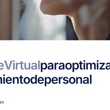
e
Virtual
para
optimiz
miento
de
personal
ER