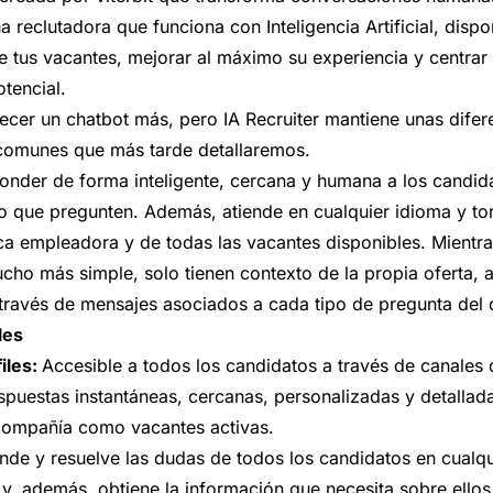
 reclutadora que funciona con Inteligencia Artificial, dispo
 tus vacantes, mejorar al máximo su experiencia y centrar 
tencial.
ecer un chatbot más, pero IA Recruiter mantiene unas difere
 comunes que más tarde detallaremos.
ponder de forma inteligente, cercana y humana a los candid
o que pregunten. Además, atiende en cualquier idioma y ton
ca empleadora y de todas las vacantes disponibles. Mientra
cho más simple, solo tienen contexto de la propia oferta, 
través de mensajes asociados a cada tipo de pregunta del 
les
files:
Accesible a todos los candidatos a través de canale
puestas instantáneas, cercanas, personalizadas y detallad
 compañía como vacantes activas.
ende y resuelve las dudas de todos los candidatos en cual
y, además, obtiene la información que necesita sobre ellos