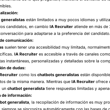
nibles.
alización:
 generalistas
están limitados a muy pocos idiomas y utiliz
los candidatos, en cambio
IA Recruiter
atiende en más de 
 conversación para adaptarse a la preferencia del candidato
 de comunicación:
as
suelen tener una accesibilidad muy limitada, normalmente
cíficas.
IA Recruiter
es accesible a través de canales co
s instantáneas, personalizadas y detalladas sobre la comp
ción de dudas:
 Recruiter
como los
chatbots generalistas
están disponibl
atos de la misma manera. Mientras que
IA Recruiter
ofrece 
, un
chatbot generalista
tiene respuestas limitadas y apena
 de información:
bot generalista
, la recopilación de información es muy pr
o siempre se sincroniza automáticamente con las bases de 