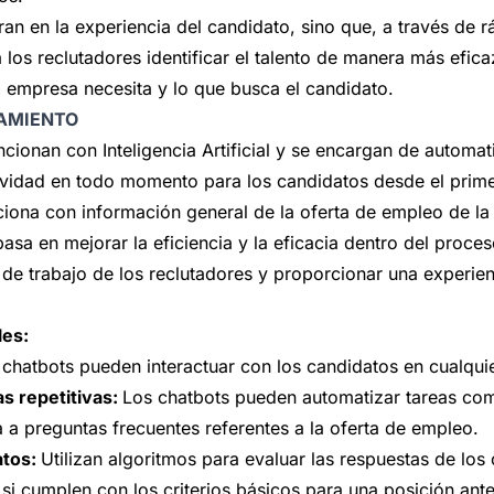
an en la experiencia del candidato, sino que, a través de 
a los reclutadores identificar el talento de manera más efic
la empresa necesita y lo que busca el candidato.
AMIENTO
cionan con Inteligencia Artificial y se encargan de automati
ividad en todo momento para los candidatos desde el primer
ciona con información general de la oferta de empleo de l
basa en mejorar la eficiencia y la eficacia dentro del proce
ga de trabajo de los reclutadores y proporcionar una experie
les:
 chatbots pueden interactuar con los candidatos en cualqu
s repetitivas:
Los chatbots pueden automatizar tareas co
a a preguntas frecuentes referentes a la oferta de empleo.
atos:
Utilizan algoritmos para evaluar las respuestas de los
 si cumplen con los criterios básicos para una posición ante