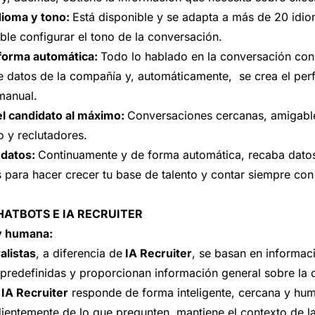
dioma y tono:
Está disponible y se adapta a más de 20 idi
ible configurar el tono de la conversación.
forma automática:
Todo lo hablado en la conversación con
e datos de la compañía y, automáticamente, se crea el perf
manual.
el candidato al máximo:
Conversaciones cercanas, amigabl
o y reclutadores.
 datos:
Continuamente y de forma automática, recaba dato
 para hacer crecer tu base de talento y contar siempre con 
HATBOTS E IA RECRUITER
 y humana:
alistas
, a diferencia de
IA Recruiter
, se basan en informac
predefinidas y proporcionan información general sobre la 
e
IA Recruiter
responde de forma inteligente, cercana y hum
dientemente de lo que pregunten, mantiene el contexto de 