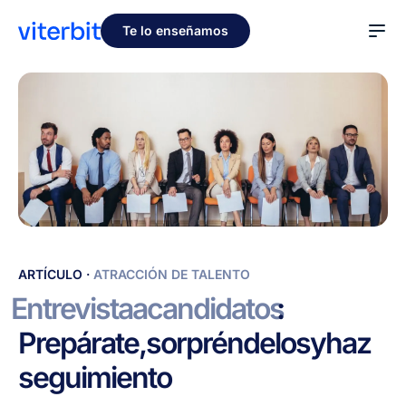
Te lo enseñamos
Entrevista
ARTÍCULO
·
ATRACCIÓN DE TALENTO
a
Entrevista
a
candidatos
:
candidatos:
Prepárate,
sorpréndelos
y
haz
Prepárate,
sorpréndelos
seguimiento
y
haz