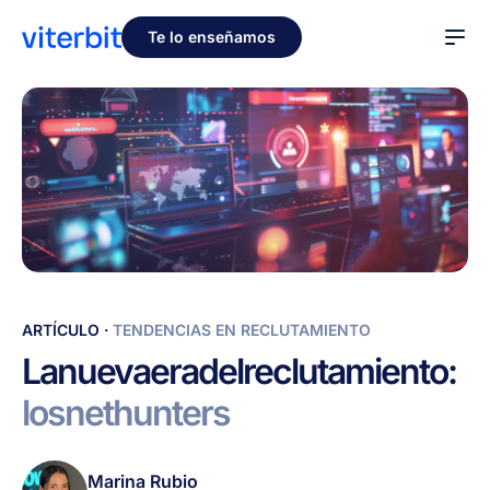
Te lo enseñamos
La
ARTÍCULO
·
TENDENCIAS EN RECLUTAMIENTO
nueva
La
nueva
era
del
reclutamiento:
era
los
nethunters
del
reclutamiento:
los
Marina Rubio
nethunters