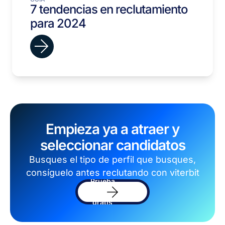
7 tendencias en reclutamiento
para 2024
Empieza ya a atraer y
seleccionar candidatos
Busques el tipo de perfil que busques,
consíguelo antes reclutando con viterbit
Prueba
el
software
gratis