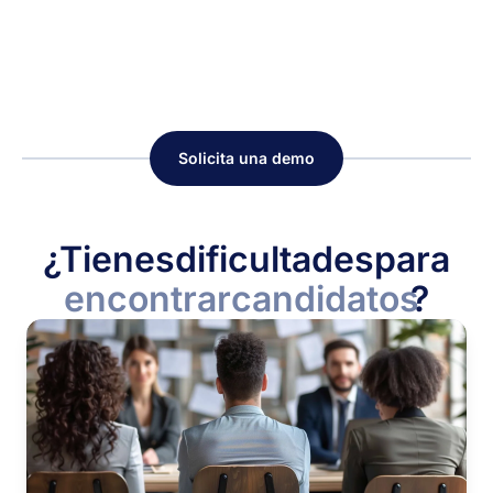
Solicita una demo
¿Tienes
dificultades
para
encontrar
candidatos
?