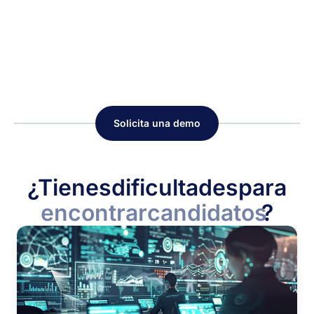
Solicita una demo
¿Tienes
dificultades
para
encontrar
candidatos
?