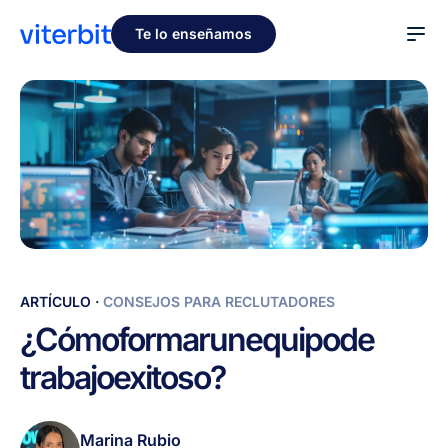
Te lo enseñamos
¿Cómo
ARTÍCULO
·
CONSEJOS PARA RECLUTADORES
formar
¿Cómo
formar
un
equipo
de
un
trabajo
exitoso?
equipo
de
trabajo
Marina Rubio
exitoso?