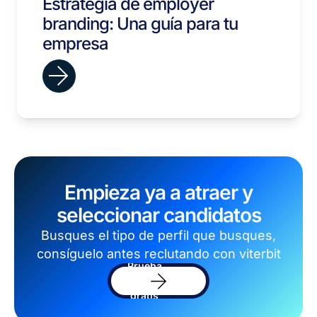
Estrategia de employer
branding: Una guía para tu
empresa
Empieza ya a atraer y
seleccionar candidatos
Busques el tipo de perfil que busques,
consíguelo antes reclutando con viterbit
Prueba
el
sofware
gratis