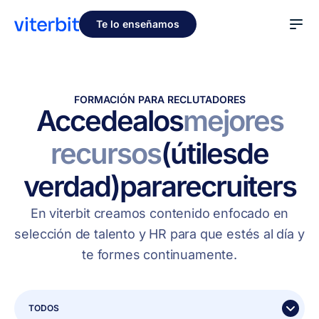
Te lo enseñamos
FORMACIÓN PARA RECLUTADORES
Accede
a
los
mejores
recursos
(útiles
de
verdad)
para
recruiters
En viterbit creamos contenido enfocado en
selección de talento y HR para que estés al día y
te formes continuamente.
TODOS