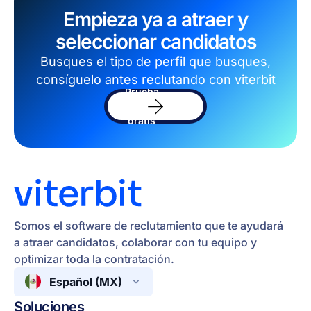
Empieza ya a atraer y
seleccionar candidatos
Busques el tipo de perfil que busques,
consíguelo antes reclutando con viterbit
Prueba
el
software
gratis
Somos el software de reclutamiento que te ayudará
a atraer candidatos, colaborar con tu equipo y
optimizar toda la contratación.
Español (MX)
Soluciones