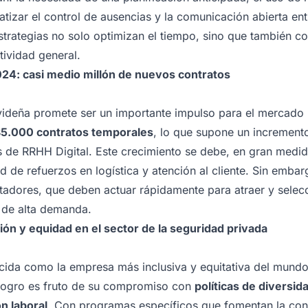
tizar el control de ausencias y la comunicación abierta ent
estrategias no solo optimizan el tiempo, sino que también c
tividad general.
4: casi medio millón de nuevos contratos
deña promete ser un importante impulso para el mercado l
5.000 contratos temporales
, lo que supone un increment
 de RRHH Digital. Este crecimiento se debe, en gran medid
ad de refuerzos en logística y atención al cliente. Sin emba
utadores, que deben actuar rápidamente para atraer y selecc
 de alta demanda.
sión y equidad en el sector de la seguridad privada
ida como la empresa más inclusiva y equitativa del mundo 
 logro es fruto de su compromiso con
políticas de diversid
n laboral
. Con programas específicos que fomentan la con