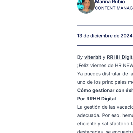
Marina Rubio
1
CONTENT MANAG
minuto
(by
viterbit
y
13 de diciembre de 2024
RRHH
Digital)
By
viterbit
y
RRHH Digit
¡Feliz viernes de HR NE
Ya puedes disfrutar de l
uno de los principales m
Cómo gestionar con éxi
Por
RRHH Digital
La gestión de las vacaci
adecuada. Por eso, hemo
eficiente y satisfactori
destacadas, se encuentra