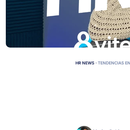
HR
HR NEWS
·
TENDENCIAS E
NEWS
-
13
de
diciembre:
Noticias
de
RRHH
en