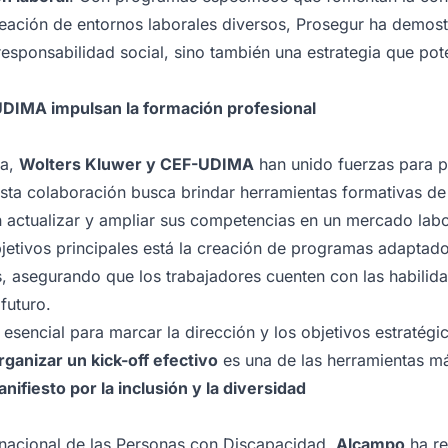
eación de entornos laborales diversos, Prosegur ha demost
responsabilidad social, sino también una estrategia que pote
DIMA impulsan la formación profesional
ca,
Wolters Kluwer y CEF-UDIMA
han unido fuerzas para 
sta colaboración busca brindar herramientas formativas de 
n actualizar y ampliar sus competencias en un mercado lab
bjetivos principales está la creación de programas adapta
, asegurando que los trabajadores cuenten con las habilid
 futuro.
 esencial para marcar la dirección y los objetivos estratégi
rganizar un kick-off efectivo
es una de las herramientas má
ifiesto por la inclusión y la diversidad
rnacional de las Personas con Discapacidad,
Alcampo
ha re