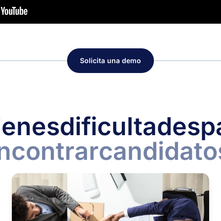
Solicita una demo
ienes
dificultades
p
ncontrar
candidato