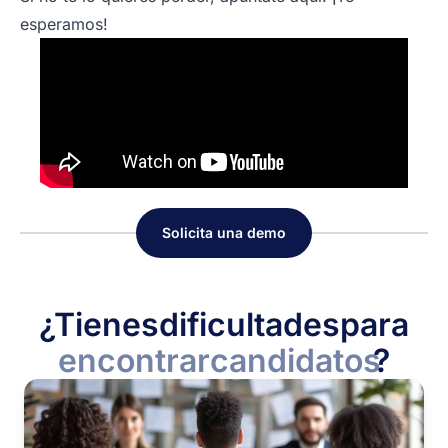
esperamos!
Solicita una demo
¿Tienes
dificultades
para
encontrar
candidatos
?