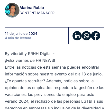
de
Marina Rubio
RRHH
CONTENT MANAGER
en
1
minuto
14 de junio de 2024
(by
4 min de lectura
viterbit
y
RRHH
By
viterbit
y
RRHH Digital
-
Digital)
¡Feliz viernes de HR NEWS!
Entre las noticias de esta semana puedes encontrar
información sobre nuestro evento del día 18 de junio.
¿Te apuntas recruiter? Además, noticias sobre la
opinión de los empleados respecto a la gestión de las
vacaciones, las previsiones de empleo para este
verano 2024, el rechazo de las personas LGTBI a sus
derechos en empresas sin inclusión de la diversidad y