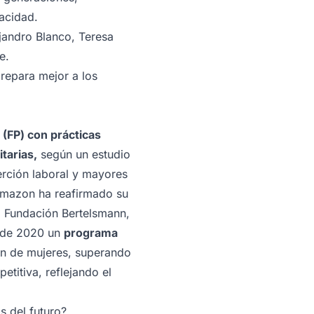
acidad.
jandro Blanco, Teresa
e.
repara mejor a los
(FP) con prácticas
tarias,
según un estudio
erción laboral y mayores
 Amazon ha reafirmado su
la Fundación Bertelsmann,
esde 2020 un
programa
ión de mujeres, superando
titiva, reflejando el
s del futuro?