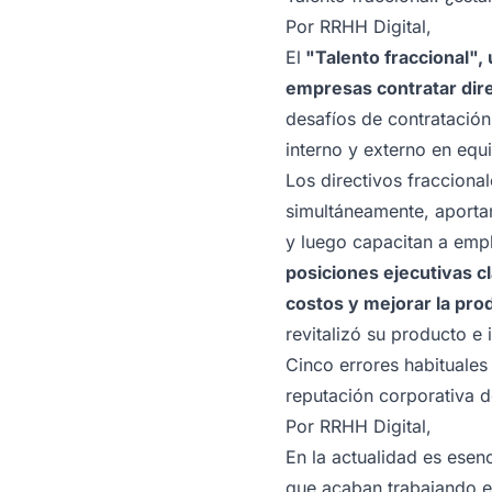
Por
RRHH Digital
,
El
"Talento fraccional"
empresas contratar dire
desafíos de contratación
interno y externo en equ
Los directivos fracciona
simultáneamente, aporta
y luego capacitan a empl
posiciones ejecutivas c
costos y mejorar la prod
revitalizó su producto e
Cinco errores habituales
reputación corporativa 
Por
RRHH Digital
,
En la actualidad es esen
que acaban trabajando e