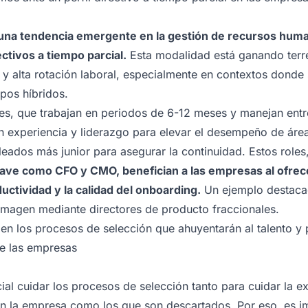
, una tendencia emergente en la gestión de recursos huma
ctivos a tiempo parcial.
Esta modalidad está ganando terr
 y alta rotación laboral, especialmente en contextos donde
ipos híbridos.
les, que trabajan en periodos de 6-12 meses y manejan entre
n experiencia y liderazgo para elevar el desempeño de áre
eados más junior para asegurar la continuidad. Estos roles
lave como CFO y CMO, benefician a las empresas al ofrecer
uctividad y la calidad del onboarding.
Un ejemplo destaca
 imagen mediante directores de producto fraccionales.
 en los procesos de selección que ahuyentarán al talento y 
de las empresas
cial cuidar los procesos de selección tanto para cuidar la e
n la empresa como los que son descartados. Por eso, es i