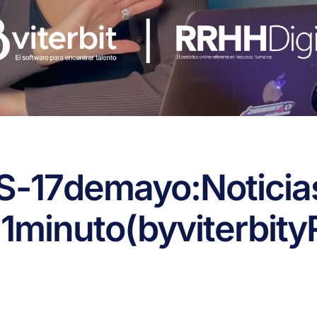
S
-
17
de
mayo:
Noticia
n
1
minuto
(by
viterbit
y