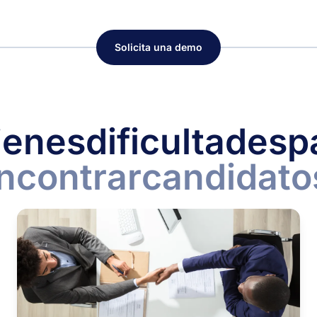
Solicita una demo
ienes
dificultades
p
ncontrar
candidato