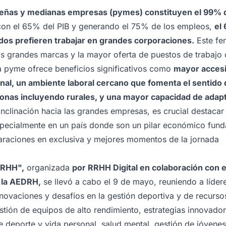
eñas y medianas empresas (pymes) constituyen el 99% de
con el 65% del PIB y generando el 75% de los empleos,
el
dos prefieren trabajar en grandes corporaciones.
Este fe
as grandes marcas y la mayor oferta de puestos de trabajo
a pyme ofrece beneficios significativos como
mayor accesi
nal, un ambiente laboral cercano que fomenta el sentido 
onas incluyendo rurales, y una mayor capacidad de adapt
inclinación hacia las grandes empresas, es crucial destacar
specialmente en un país donde son un pilar económico fund
raciones en exclusiva y mejores momentos de la jornada
RRHH",
organizada
por RRHH Digital en colaboración con 
 la AEDRH,
se llevó a cabo el 9 de mayo, reuniendo a líder
nnovaciones y desafíos en la gestión deportiva y de recur
estión de equipos de alto rendimiento, estrategias innovad
tre deporte y vida personal, salud mental, gestión de jóvene