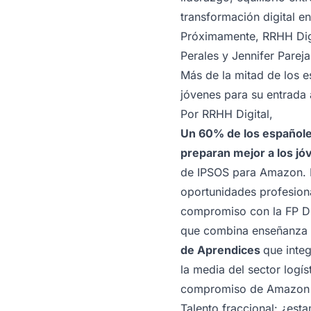
transformación digital e
Próximamente, RRHH Digi
Perales y Jennifer Parej
Más de la mitad de los e
jóvenes para su entrada 
Por
RRHH Digital
,
Un 60% de los españole
preparan mejor a los jóv
de IPSOS para Amazon. Es
oportunidades profesion
compromiso con la FP Dua
que combina enseñanza 
de Aprendices
que inte
la media del sector logí
compromiso de Amazon co
Talento fraccional: ¿esta