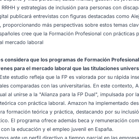
n RRHH y estrategias de inclusión para personas con discap
tal publicará entrevistas con figuras destacadas como Ale
a, proporcionando más perspectivas sobre estos temas clav
spañoles cree que la Formación Profesional con prácticas p
al mercado laboral
s considera que los programas de Formación Profesional 
enes para el mercado laboral que las titulaciones universi
te estudio refleja que la FP es valorada por su rápida ins
ales comparadas con las universitarias. En este contexto,
l al unirse a la "Alianza para la FP Dual", impulsada por 
teórica con práctica laboral. Amazon ha implementado d
gra formación teórica y práctica, destacando por su inclus
stico. El programa ofrece además beca y remuneración compe
n la educación y el empleo juvenil en España.
mos ante un perfil directivo a tiempo parcial en las empresa