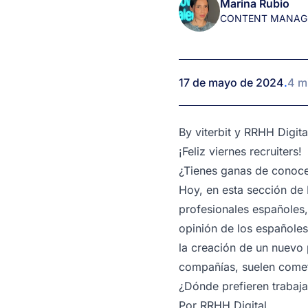
Marina Rubio
1
CONTENT MANAG
minuto
(by
viterbit
y
17 de mayo de 2024
.
4 m
RRHH
Digital)
By
viterbit
y
RRHH Digita
¡Feliz viernes recruiters!
¿Tienes ganas de conoce
Hoy, en esta sección de 
profesionales españoles
opinión de los españoles
la creación de un nuevo p
compañías, suelen comet
¿Dónde prefieren trabaja
Por
RRHH Digital
,