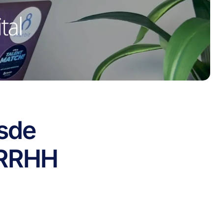
s
de
RRHH