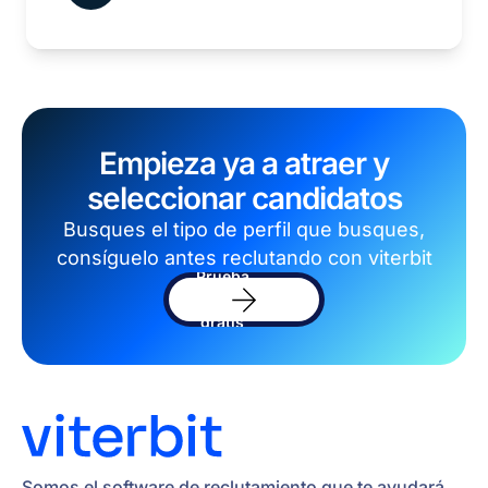
Empieza ya a atraer y
seleccionar candidatos
Busques el tipo de perfil que busques,
consíguelo antes reclutando con viterbit
Prueba
el
software
gratis
Somos el software de reclutamiento que te ayudará