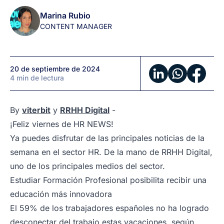
de
Marina Rubio
RRHH
CONTENT MANAGER
en
1
minuto
20 de septiembre de 2024
(by
4 min de lectura
viterbit
y
RRHH
By
viterbit
y
RRHH Digital
-
Digital)
¡Feliz viernes de HR NEWS!
Ya puedes disfrutar de las principales noticias de la
semana en el sector HR. De la mano de RRHH Digital,
uno de los principales medios del sector.
Estudiar Formación Profesional posibilita recibir una
educación más innovadora
El 59% de los trabajadores españoles no ha logrado
desconectar del trabajo estas vacaciones, según