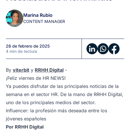
de
febrero:
Marina Rubio
Noticias
CONTENT MANAGER
de
RRHH
en
1
28 de febrero de 2025
minuto
4 min de lectura
By
viterbit
y
RRHH Digital
-
¡Feliz viernes de HR NEWS!
Ya puedes disfrutar de las principales noticias de la
semana en el sector HR. De la mano de RRHH Digital,
uno de los principales medios del sector.
Influencer: la profesión más deseada entre los
jóvenes españoles
Por
RRHH Digital