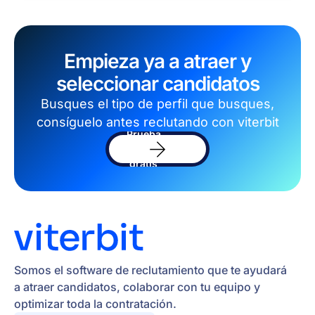
Empieza ya a atraer y
seleccionar candidatos
Busques el tipo de perfil que busques,
consíguelo antes reclutando con viterbit
Prueba
el
software
gratis
Somos el software de reclutamiento que te ayudará
a atraer candidatos, colaborar con tu equipo y
optimizar toda la contratación.