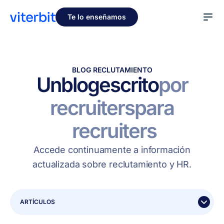
Te lo enseñamos
BLOG RECLUTAMIENTO
Un
blog
escrito
por
recruiters
para
recruiters
Accede continuamente a información
actualizada sobre reclutamiento y HR.
ARTÍCULOS