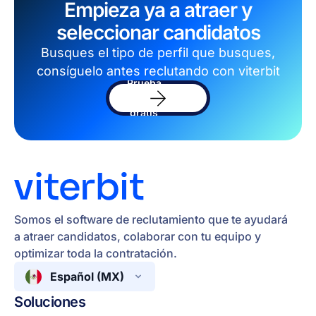
Empieza ya a atraer y
seleccionar candidatos
Busques el tipo de perfil que busques,
consíguelo antes reclutando con viterbit
Prueba
el
software
gratis
Somos el software de reclutamiento que te ayudará
a atraer candidatos, colaborar con tu equipo y
optimizar toda la contratación.
Español (MX)
Soluciones