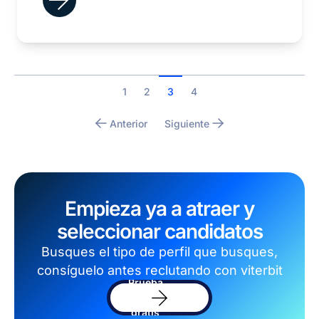
1
2
3
4
Anterior
Siguiente
Empieza ya a atraer y
seleccionar candidatos
Busques el tipo de perfil que busques,
consíguelo antes reclutando con viterbit
Prueba
el
software
gratis