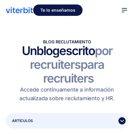
Te lo enseñamos
BLOG RECLUTAMIENTO
Un
blog
escrito
por
recruiters
para
recruiters
Accede continuamente a información
actualizada sobre reclutamiento y HR.
ARTÍCULOS