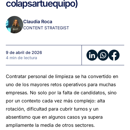
colapsar
tu
equipo)
con
alta
rotación
Claudia Roca
(sin
CONTENT STRATEGIST
colapsar
tu
equipo)
9 de abril de 2026
4 min de lectura
Contratar personal de limpieza se ha convertido en
uno de los mayores retos operativos para muchas
empresas. No solo por la falta de candidatos, sino
por un contexto cada vez más complejo: alta
rotación, dificultad para cubrir turnos y un
absentismo que en algunos casos ya supera
ampliamente la media de otros sectores.