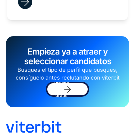
Empieza ya a atraer y
seleccionar candidatos
Busques el tipo de perfil que busques,
consíguelo antes reclutando con viterbit
Prueba
el
sofware
gratis