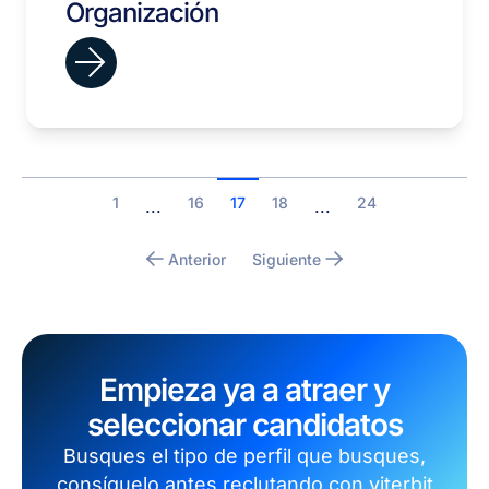
Organización
1
16
17
18
24
...
...
Anterior
Siguiente
Empieza ya a atraer y
seleccionar candidatos
Busques el tipo de perfil que busques,
consíguelo antes reclutando con viterbit