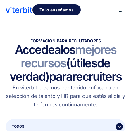
Te lo enseñamos
FORMACIÓN PARA RECLUTADORES
Accede
a
los
mejores
recursos
(útiles
de
verdad)
para
recruiters
En viterbit creamos contenido enfocado en
selección de talento y HR para que estés al día y
te formes continuamente.
TODOS