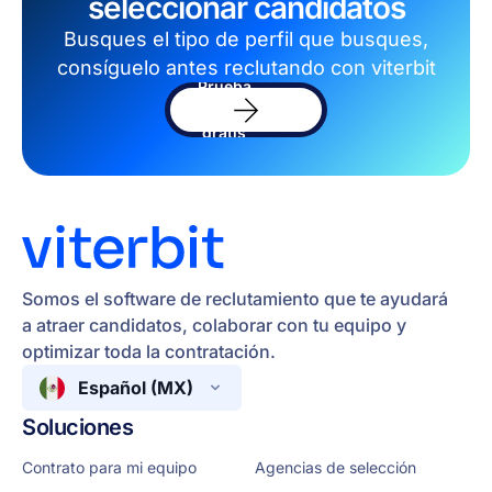
seleccionar candidatos
Busques el tipo de perfil que busques,
consíguelo antes reclutando con viterbit
Prueba
el
software
gratis
Somos el software de reclutamiento que te ayudará
a atraer candidatos, colaborar con tu equipo y
optimizar toda la contratación.
Español (MX)
Soluciones
Contrato para mi equipo
Agencias de selección