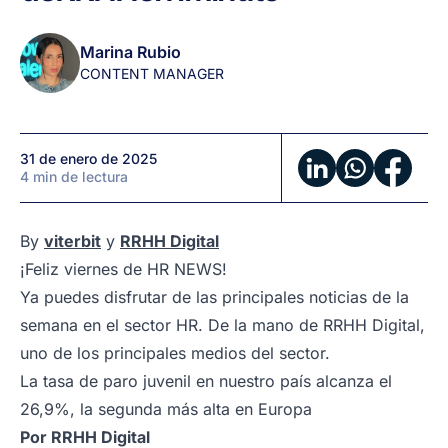
de
enero:
Marina Rubio
Noticias
CONTENT MANAGER
de
RRHH
en
1
31 de enero de 2025
minuto
4 min de lectura
By
viterbit
y
RRHH Digital
¡Feliz viernes de HR NEWS!
Ya puedes disfrutar de las principales noticias de la
semana en el sector HR. De la mano de RRHH Digital,
uno de los principales medios del sector.
La tasa de paro juvenil en nuestro país alcanza el
26,9%, la segunda más alta en Europa
Por
RRHH Digital