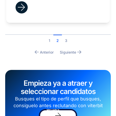
1
2
3
Anterior
Siguiente
Empieza ya a atraer y
seleccionar candidatos
Busques el tipo de perfil que busques,
consíguelo antes reclutando con viterbit
Prueba
el