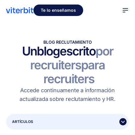
Te lo enseñamos
BLOG RECLUTAMIENTO
Un
blog
escrito
por
recruiters
para
recruiters
Accede continuamente a información
actualizada sobre reclutamiento y HR.
ARTÍCULOS