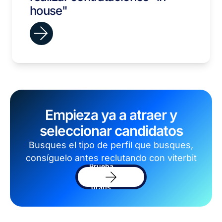
house"
Empieza ya a atraer y
seleccionar candidatos
Busques el tipo de perfil que busques,
consíguelo antes reclutando con viterbit
Prueba
el
sofware
gratis