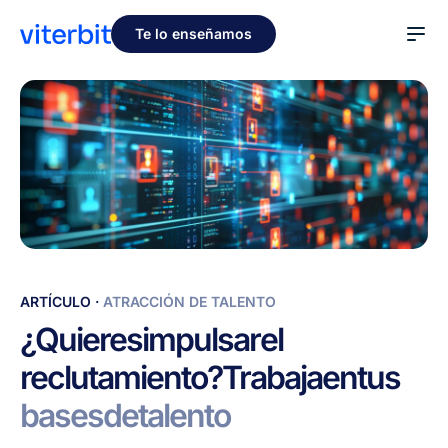
Te lo enseñamos
¿Quieres
ARTÍCULO
·
ATRACCIÓN DE TALENTO
impulsar
¿Quieres
impulsar
el
el
reclutamiento?
Trabaja
en
tus
reclutamiento?
Trabaja
bases
de
talento
en
tus