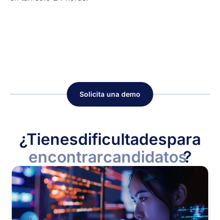
Solicita una demo
¿Tienes
dificultades
para
encontrar
candidatos
?