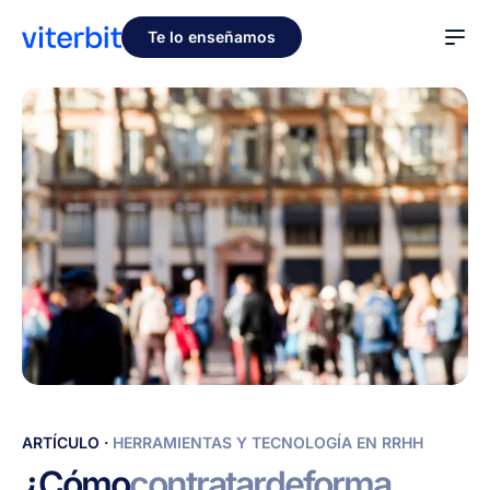
Te lo enseñamos
¿Cómo
ARTÍCULO
·
HERRAMIENTAS Y TECNOLOGÍA EN RRHH
contratar
¿Cómo
contratar
de
forma