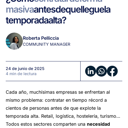
de
masiva
antes
de
que
llegue
la
forma
masiva
temporada
alta?
antes
de
que
Roberta Pelliccia
llegue
COMMUNITY MANAGER
la
temporada
alta?
24 de junio de 2025
4 min de lectura
Cada año, muchísimas empresas se enfrentan al
mismo problema: contratar en tiempo récord a
cientos de personas antes de que explote la
temporada alta. Retail, logística, hostelería, turismo…
Todos estos sectores comparten una
necesidad