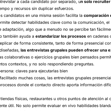
ntrevistar a cada candidato por separado, u
n solo recruite
empo y recursos sin duplicar esfuerzos.
s candidatos en una misma sesión facilita la
comparación 
ermite detectar habilidades clave como la comunicación, el 
 adaptación, algo que a menudo no se percibe tan fácilmen
ato también ayuda a
estandarizar los procesos
en cadenas c
eplicar de forma consistente, tanto de forma presencial com
 diseñadas,
las entrevistas grupales pueden ofrecer una e
as colaborativas o ejercicios grupales bien pensados perm
intos contextos, y no solo respondiendo preguntas.
persona: claves para ejecutarlas bien
facilitado muchas cosas, las entrevistas grupales presenci
procesos donde el contacto directo aporta información difíc
iendas físicas, restaurantes u otros puntos de atención al c
ente útil. No solo permite evaluar en vivo habilidades blan