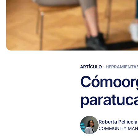
Cómo
ARTÍCULO
·
HERRAMIENTAS
organizar
Cómo
or
entrevistas
grupales
para
tu
c
para
tu
cadena
Roberta Pelliccia
COMMUNITY MAN