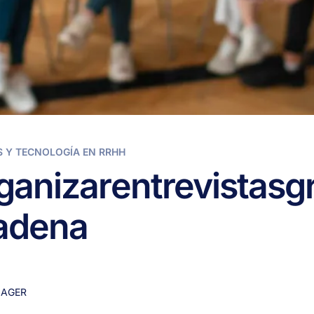
 Y TECNOLOGÍA EN RRHH
ganizar
entrevistas
g
adena
AGER