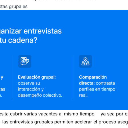
stas grupales
ita cubrir varias vacantes al mismo tiempo —ya sea por e
as entrevistas grupales permiten acelerar el proceso aseg