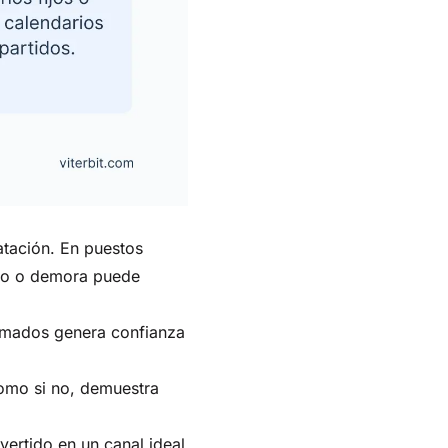
atación. En puestos
cio o demora puede
timados genera confianza
omo si no, demuestra
ertido en un canal ideal