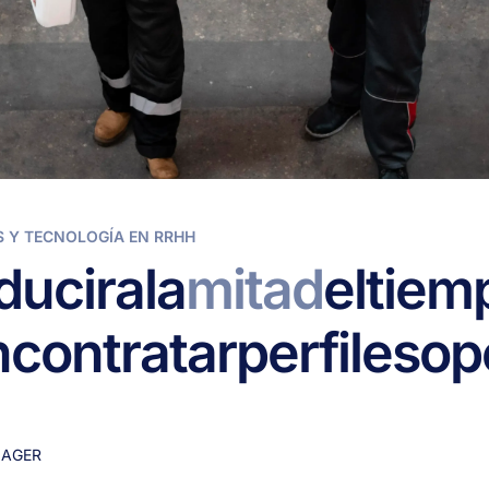
 Y TECNOLOGÍA EN RRHH
ducir
a
la
mitad
el
tiem
n
contratar
perfiles
op
AGER