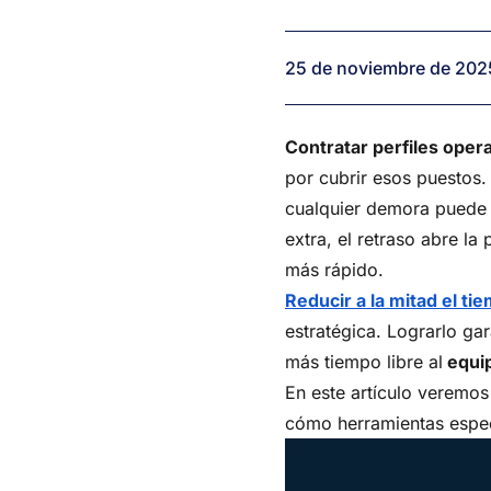
contratar
perfiles
operativos
25 de noviembre de 202
Contratar perfiles oper
por cubrir esos puestos.
cualquier demora puede a
extra, el retraso abre l
más rápido.
Reducir a la mitad el t
estratégica. Lograrlo ga
más tiempo libre al
equi
En este artículo veremos 
cómo herramientas especi