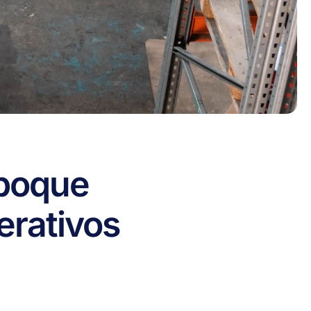
po
que
erativos