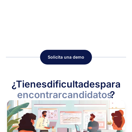
Solicita una demo
¿Tienes
dificultades
para
encontrar
candidatos
?