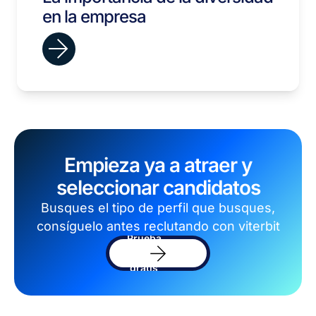
en la empresa
Empieza ya a atraer y
seleccionar candidatos
Busques el tipo de perfil que busques,
consíguelo antes reclutando con viterbit
Prueba
el
software
gratis