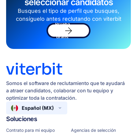
seleccionar candidatos
Busques el tipo de perfil que busques,
consíguelo antes reclutando con viterbit
Prueba
el
sofware
gratis
Somos el software de reclutamiento que te ayudará
a atraer candidatos, colaborar con tu equipo y
optimizar toda la contratación.
Español (MX)
Soluciones
Contrato para mi equipo
Agencias de selección