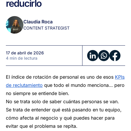
reducirlo
qué
es,
cómo
Claudia Roca
calcularlo
CONTENT STRATEGIST
y
cómo
reducirlo
17 de abril de 2026
4 min de lectura
El índice de rotación de personal es uno de esos
KPIs
de reclutamiento
que todo el mundo menciona… pero
no siempre se entiende bien.
No se trata solo de saber cuántas personas se van.
Se trata de entender qué está pasando en tu equipo,
cómo afecta al negocio y qué puedes hacer para
evitar que el problema se repita.