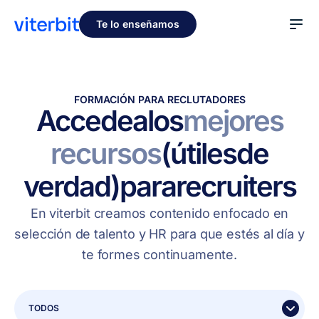
Te lo enseñamos
FORMACIÓN PARA RECLUTADORES
Accede
a
los
mejores
recursos
(útiles
de
verdad)
para
recruiters
En viterbit creamos contenido enfocado en
selección de talento y HR para que estés al día y
te formes continuamente.
TODOS