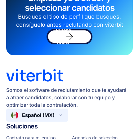
seleccionar candidatos
Busques el tipo de perfil que busques,
consíguelo antes reclutando con viterbit
Prueba
el
software
gratis
Somos el software de reclutamiento que te ayudará
a atraer candidatos, colaborar con tu equipo y
optimizar toda la contratación.
Español (MX)
Soluciones
Contrato para mi equipo
Agencias de selección