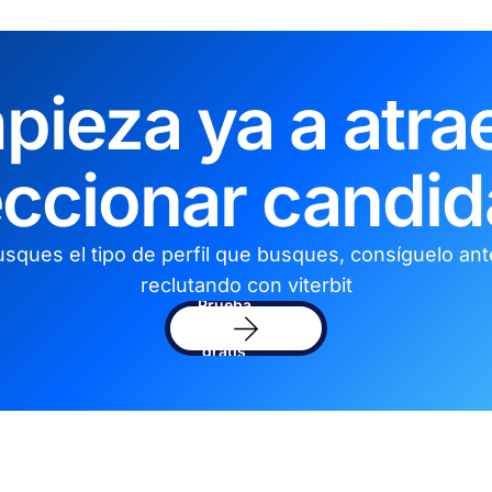
pieza ya a atrae
eccionar candid
sques el tipo de perfil que busques, consíguelo an
reclutando con viterbit
Prueba
el
software
gratis