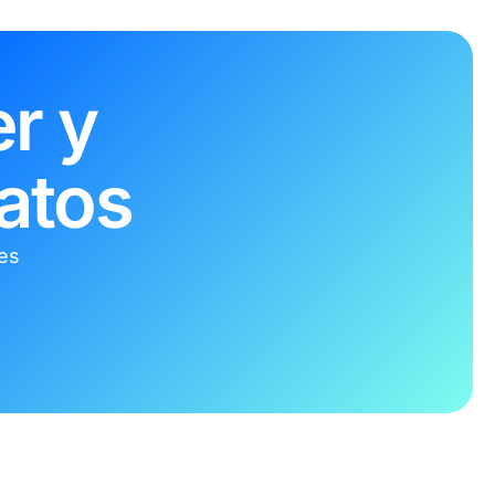
r y
atos
tes