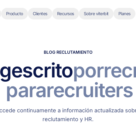
Producto
Clientes
Recursos
Sobre viterbit
Planes
BLOG RECLUTAMIENTO
og
escrito
por
rec
para
recruiters
ccede continuamente a información actualizada sob
reclutamiento y HR.