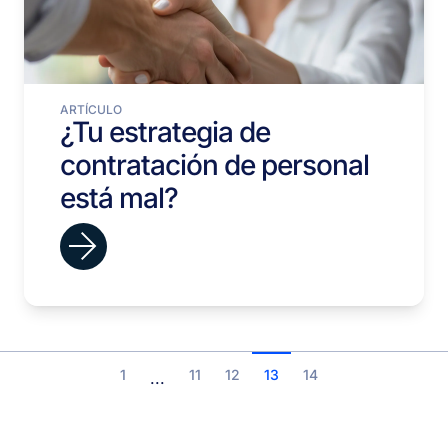
ARTÍCULO
¿Tu estrategia de
contratación de personal
está mal?
1
11
12
13
14
...