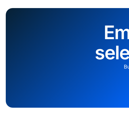
Em
sel
Bu