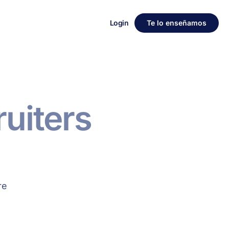
Login
Te lo enseñamos
ruiters
re