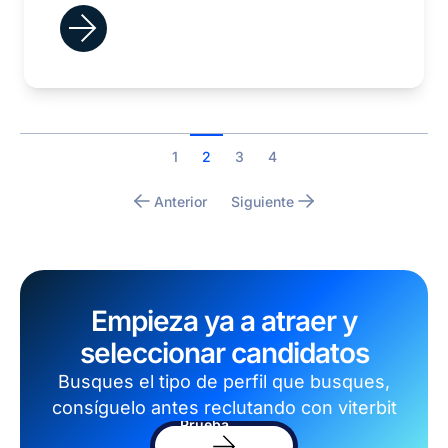
1
2
3
4
Anterior
Siguiente
Empieza ya a atraer y
seleccionar candidatos
Busques el tipo de perfil que busques,
consíguelo antes reclutando con viterbit
Prueba
el