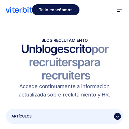
Te lo enseñamos
BLOG RECLUTAMIENTO
Un
blog
escrito
por
recruiters
para
recruiters
Accede continuamente a información
actualizada sobre reclutamiento y HR.
ARTÍCULOS