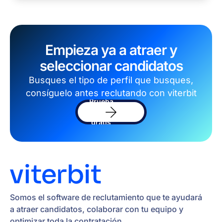
Empieza ya a atraer y
seleccionar candidatos
Busques el tipo de perfil que busques,
consíguelo antes reclutando con viterbit
Prueba
el
sofware
gratis
Somos el software de reclutamiento que te ayudará
a atraer candidatos, colaborar con tu equipo y
optimizar toda la contratación.