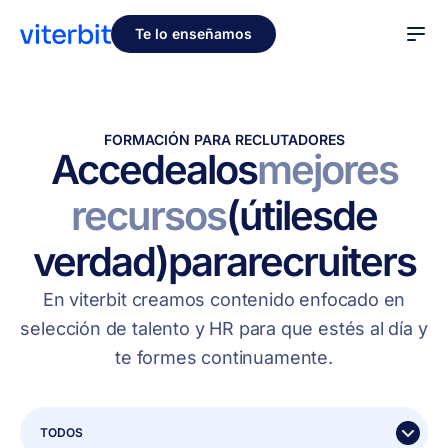
Te lo enseñamos
FORMACIÓN PARA RECLUTADORES
Accede
a
los
mejores
recursos
(útiles
de
verdad)
para
recruiters
En viterbit creamos contenido enfocado en
selección de talento y HR para que estés al día y
te formes continuamente.
TODOS