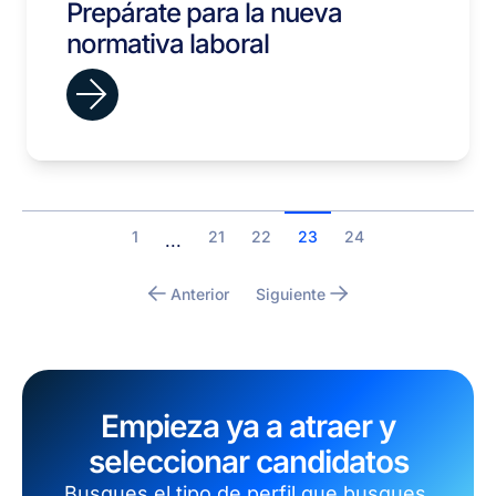
Prepárate para la nueva
normativa laboral
1
21
22
23
24
...
Anterior
Siguiente
Empieza ya a atraer y
seleccionar candidatos
Busques el tipo de perfil que busques,