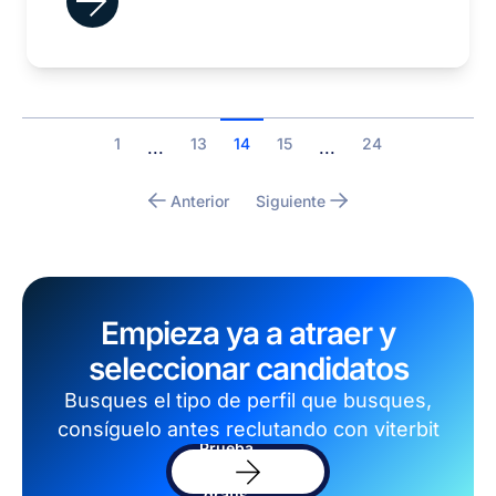
1
13
14
15
24
...
...
Anterior
Siguiente
Empieza ya a atraer y
seleccionar candidatos
Busques el tipo de perfil que busques,
consíguelo antes reclutando con viterbit
Prueba
el
software
gratis