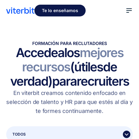
Te lo enseñamos
FORMACIÓN PARA RECLUTADORES
Accede
a
los
mejores
recursos
(útiles
de
verdad)
para
recruiters
En viterbit creamos contenido enfocado en
selección de talento y HR para que estés al día y
te formes continuamente.
TODOS